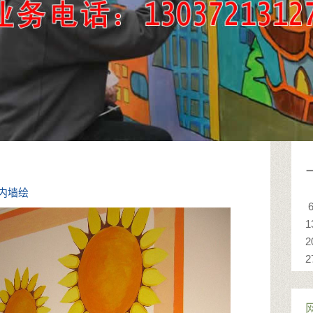
内墙绘
1
2
2