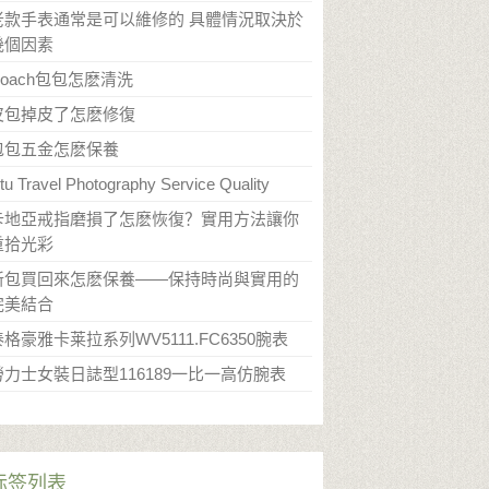
老款手表通常是可以維修的 具體情況取決於
幾個因素
​Coach包包怎麽清洗
​皮包掉皮了怎麽修復
包包五金怎麽保養
itu Travel Photography Service Quality
卡地亞戒指磨損了怎麽恢復？實用方法讓你
重拾光彩
新包買回來怎麽保養——保持時尚與實用的
完美結合
泰格豪雅卡莱拉系列WV5111.FC6350腕表
勞力士女裝日誌型116189一比一高仿腕表
标签列表