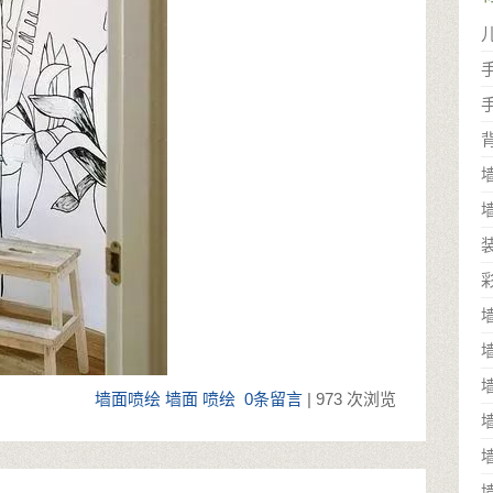
墙面喷绘
墙面
喷绘
0条留言
| 973 次浏览