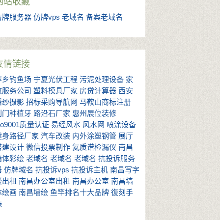
网站收藏
仿牌服务器
仿牌vps
老域名
备案老域名
友情链接
萍乡钓鱼场
宁夏光伏工程
污泥处理设备
家
政服务公司
塑料模具厂家
房贷计算器
西安
婚纱摄影
招标采购导航网
马鞍山商标注册
荆门种植牙
路沿石厂家
惠州展位装修
so9001质量认证
易经风水
风水网
喷涂设备
健身路径厂家
汽车改装
内外涂塑钢管
展厅
搭建设计
微信投票制作
氦质谱检漏仪
南昌
墙体彩绘
老域名
老域名
老域名
抗投诉服务
器
仿牌域名
抗投诉vps
抗投诉主机
南昌写字
楼出租
南昌办公室出租
南昌办公室
南昌墙
体绘画
南昌墙绘
鱼竿排名十大品牌
復刻手
錶