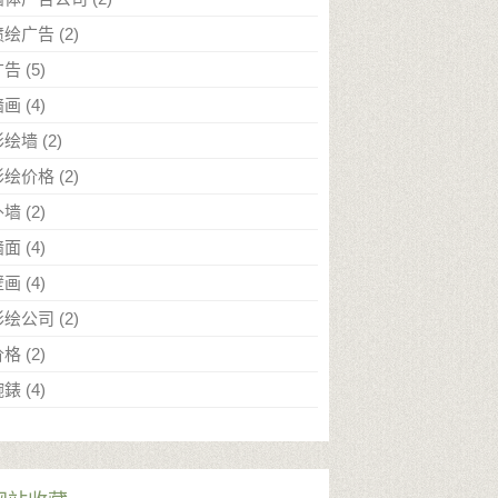
喷绘广告
(2)
广告
(5)
墙画
(4)
彩绘墙
(2)
彩绘价格
(2)
外墙
(2)
墙面
(4)
壁画
(4)
彩绘公司
(2)
价格
(2)
腕錶
(4)