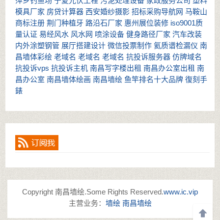
萍乡钓鱼场
宁夏光伏工程
污泥处理设备
家政服务公司
塑料
模具厂家
房贷计算器
西安婚纱摄影
招标采购导航网
马鞍山
商标注册
荆门种植牙
路沿石厂家
惠州展位装修
iso9001质
量认证
易经风水
风水网
喷涂设备
健身路径厂家
汽车改装
内外涂塑钢管
展厅搭建设计
微信投票制作
氦质谱检漏仪
南
昌墙体彩绘
老域名
老域名
老域名
抗投诉服务器
仿牌域名
抗投诉vps
抗投诉主机
南昌写字楼出租
南昌办公室出租
南
昌办公室
南昌墙体绘画
南昌墙绘
鱼竿排名十大品牌
復刻手
錶
Copyright 南昌墙绘.Some Rights Reserved.
www.ic.vip
主营业务：
墙绘
南昌墙绘