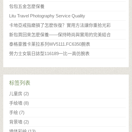
包包五金怎麽保養
Litu Travel Photography Service Quality
卡地亞戒指磨損了怎麽恢復？實用方法讓你重拾光彩
新包買回來怎麽保養——保持時尚與實用的完美結合
泰格豪雅卡莱拉系列WV5111.FC6350腕表
勞力士女裝日誌型116189一比一高仿腕表
标签列表
儿童房
(2)
手绘墙
(8)
手绘
(7)
背景墙
(2)
墙体彩绘
(13)