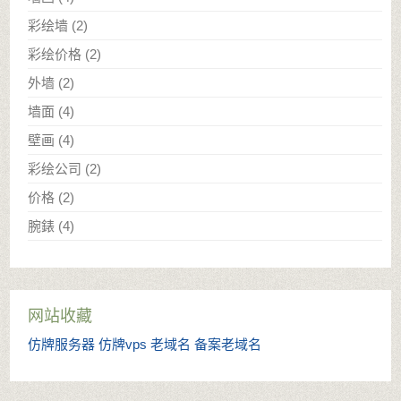
彩绘墙
(2)
彩绘价格
(2)
外墙
(2)
墙面
(4)
壁画
(4)
彩绘公司
(2)
价格
(2)
腕錶
(4)
网站收藏
仿牌服务器
仿牌vps
老域名
备案老域名