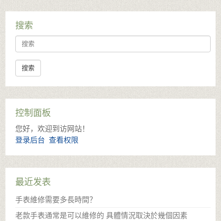
搜索
search
控制面板
您好，欢迎到访网站！
登录后台
查看权限
最近发表
手表維修需要多長時間？
老款手表通常是可以維修的 具體情況取決於幾個因素