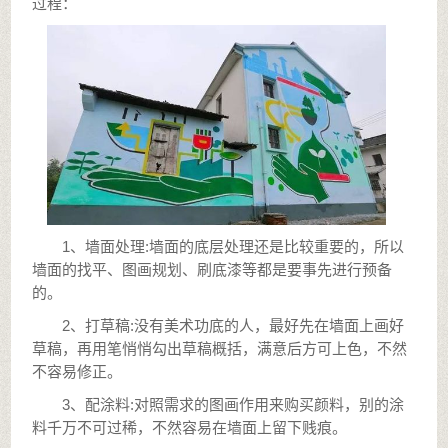
过程：
1、墙面处理:墙面的底层处理还是比较重要的，所以
墙面的找平、图画规划、刷底漆等都是要事先进行预备
的。
2、打草稿:没有美术功底的人，最好先在墙面上画好
草稿，再用笔悄悄勾出草稿概括，满意后方可上色，不然
不容易修正。
3、配涂料:对照需求的图画作用来购买颜料，别的涂
料千万不可过稀，不然容易在墙面上留下贱痕。