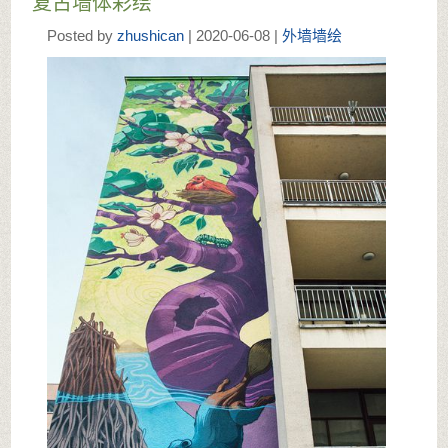
复古墙体彩绘
Posted by
zhushican
| 2020-06-08 |
外墙墙绘