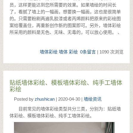
员，这样更能达到您所需要的效果。如果墙绘的时间长
了，看腻了墙上的一幅画，想要换一幅画，这也是很简单
的。只需要粉刷两遍乳胶漆或者丙烯颜料把原来的彩绘图
案给覆盖住，再重新创作新的图案即可。另外，墙体彩绘
所采用的颜料是无色、无味、无毒的，可以放心使用。 、
墙体彩绘
墙体
彩绘
0条留言
| 1090 次浏览
贴纸墙体彩绘、模板墙体彩绘、纯手工墙体
彩绘
Posted by
zhushican
| 2020-04-30 |
墙绘资讯
目前常见的墙体彩绘类型共分三类，分别为：贴纸墙
体彩绘、模板墙体彩绘、纯手工墙体彩绘。