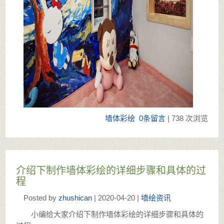
墙体彩绘
0条留言
| 738 次浏览
介绍下制作墙体彩绘的详细步骤和具体的过
程
Posted by
zhushican
| 2020-04-20 |
墙绘资讯
小编给大家介绍下制作墙体彩绘的详细步骤和具体的