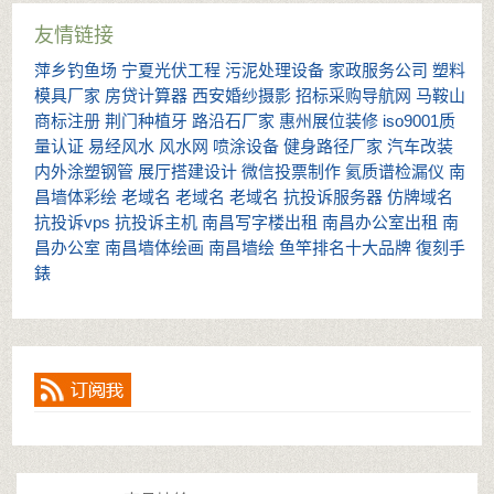
友情链接
萍乡钓鱼场
宁夏光伏工程
污泥处理设备
家政服务公司
塑料
模具厂家
房贷计算器
西安婚纱摄影
招标采购导航网
马鞍山
商标注册
荆门种植牙
路沿石厂家
惠州展位装修
iso9001质
量认证
易经风水
风水网
喷涂设备
健身路径厂家
汽车改装
内外涂塑钢管
展厅搭建设计
微信投票制作
氦质谱检漏仪
南
昌墙体彩绘
老域名
老域名
老域名
抗投诉服务器
仿牌域名
抗投诉vps
抗投诉主机
南昌写字楼出租
南昌办公室出租
南
昌办公室
南昌墙体绘画
南昌墙绘
鱼竿排名十大品牌
復刻手
錶