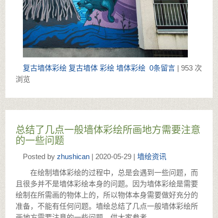
复古墙体彩绘
复古墙体
彩绘
墙体彩绘
0条留言
| 953 次
浏览
总结了几点一般墙体彩绘所画地方需要注意
的一些问题
Posted by
zhushican
| 2020-05-29 |
墙绘资讯
在绘制墙体彩绘的过程中，总是会遇到一些问题，而
且很多并不是墙体彩绘本身的问题。因为墙体彩绘是需要
绘制在所需画的物体上的，所以物体本身需要做好充分的
准备，不能有任何问题。墙绘总结了几点一般墙体彩绘所
画地方需要注意的一些问题，供大家参考。