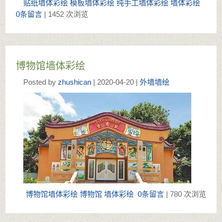
贴纸墙体彩绘
模板墙体彩绘
纯手工墙体彩绘
墙体彩绘
0条留言
| 1452 次浏览
博物馆墙体彩绘
Posted by
zhushican
| 2020-04-20 |
外墙墙绘
博物馆墙体彩绘
博物馆
墙体彩绘
0条留言
| 780 次浏览