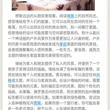
想象远远的从厨房里观看，阅读
墙面
上的自然风光，
感受墙绘给予人们的能量，它可以出现在房间的任何一个
角落，也可以出现在任何的商业场所，如一间餐厅里面，
但是墙绘的设计可能是要与空间紧密联系的。有什么能比
一个神话般的户外风景作为背景更加让人兴奋的呢，户外
的托斯卡纳景观类的墙绘家成为
家庭
里面的独特风景线，
会使周围聚集的人感到羡慕，一些东方，摩洛哥，或西方
主题的墙绘在家庭里面也是很受欢迎的。
墙绘为家人和朋友提供了私人的风景，并提供了一个
使房子变得活跃的插曲。墙绘充满了各种有趣的事情，这
将反映在每个人的家庭里面。青岛墙绘，可以适应任何
风
格
或主题，并可以与家具协调。在设计墙绘的时候，需要
可能到具体的元素，加利福尼亚州的风景、国际个性化的
插画、水果箱、佛罗里达州的风景、阳光普照的加州橙箱
标签都可以使其中的元素。如果你喜欢绿色植物，尝试加
入各种植物花卉
图案
。如果你是一个旅行者，你可能会喜
欢一些老式酒店，航空公司，火车或船类的图案。