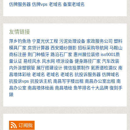
仿牌服务器
仿牌vps
老域名
备案老域名
友情链接
萍乡钓鱼场
宁夏光伏工程
污泥处理设备
家政服务公司
塑料
模具厂家
房贷计算器
西安婚纱摄影
招标采购导航网
马鞍山
商标注册
荆门种植牙
路沿石厂家
惠州展位装修
iso9001质
量认证
易经风水
风水网
喷涂设备
健身路径厂家
汽车改装
内外涂塑钢管
展厅搭建设计
微信投票制作
氦质谱检漏仪
南
昌墙体彩绘
老域名
老域名
老域名
抗投诉服务器
仿牌域名
抗投诉vps
抗投诉主机
南昌写字楼出租
南昌办公室出租
南
昌办公室
南昌墙体绘画
南昌墙绘
鱼竿排名十大品牌
復刻手
錶