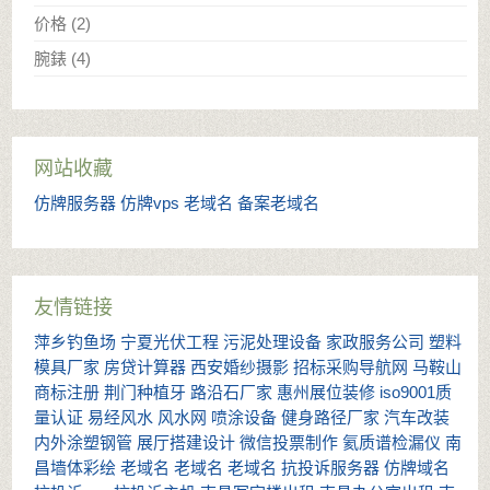
价格
(2)
腕錶
(4)
网站收藏
仿牌服务器
仿牌vps
老域名
备案老域名
友情链接
萍乡钓鱼场
宁夏光伏工程
污泥处理设备
家政服务公司
塑料
模具厂家
房贷计算器
西安婚纱摄影
招标采购导航网
马鞍山
商标注册
荆门种植牙
路沿石厂家
惠州展位装修
iso9001质
量认证
易经风水
风水网
喷涂设备
健身路径厂家
汽车改装
内外涂塑钢管
展厅搭建设计
微信投票制作
氦质谱检漏仪
南
昌墙体彩绘
老域名
老域名
老域名
抗投诉服务器
仿牌域名